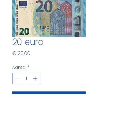
20 euro
Prijs
€ 20,00
Aantal
*
In winkelwagen
PRODUCTGEGEVENS